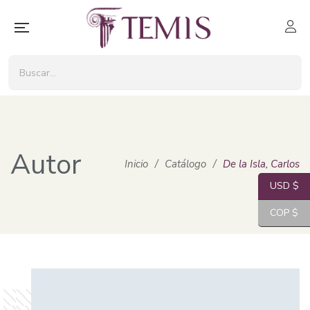
Autor
Inicio
/
Catálogo
/
De la Isla, Carlos
USD $
COP $