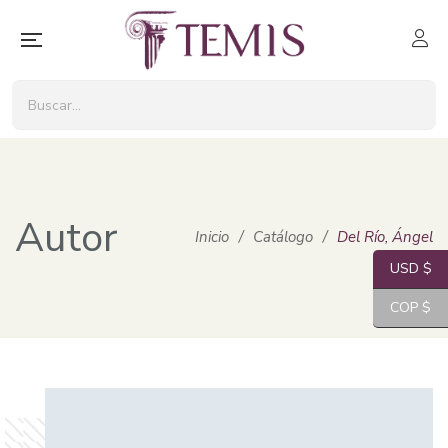
Autor
Inicio
/
Catálogo
/
Del Río, Ángel
USD $
COP $