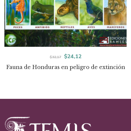
El
El
$
24,12
$
32,17
precio
precio
Fauna de Honduras en peligro de extinción
original
actual
era:
es:
$32,17.
$24,12.