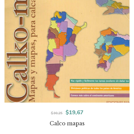
El
El
$
19,67
$
30,25
precio
precio
Calco mapas
original
actual