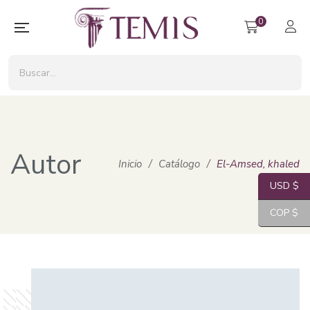
0
Autor
Inicio
/
Catálogo
/
El-Amsed, khaled
USD $
COP $