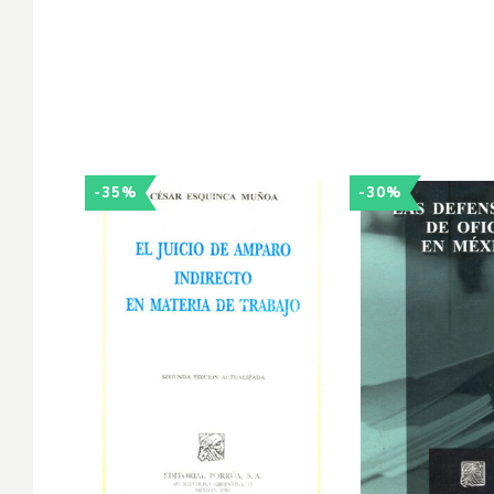
-35%
-30%