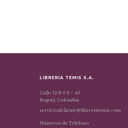
LIBRERIA TEMIS S.A.
Calle 12 B # 6 – 45
Bogotá, Colombia
servicioalcliente@libreriatemis.com
Números de Teléfono