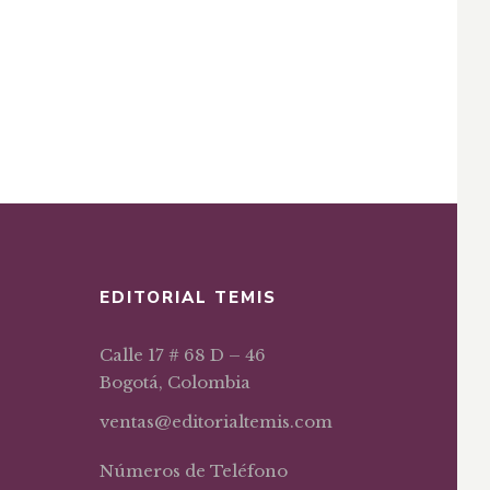
EDITORIAL TEMIS
Calle 17 # 68 D – 46
Bogotá, Colombia
ventas@editorialtemis.com
Números de Teléfono