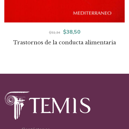
El
El
$
38,50
$
51,34
precio
precio
Trastornos de la conducta alimentaria
original
actual
era:
es:
$51,34.
$38,50.