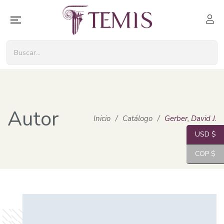
Autor
Inicio
/
Catálogo
/
Gerber, David J.
USD $
COP $