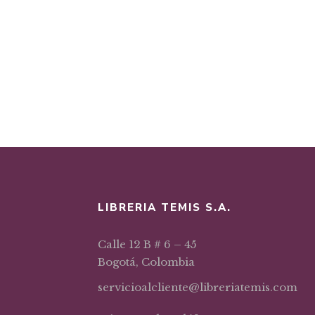
LIBRERIA TEMIS S.A.
Calle 12 B # 6 – 45
Bogotá, Colombia
servicioalcliente@libreriatemis.com