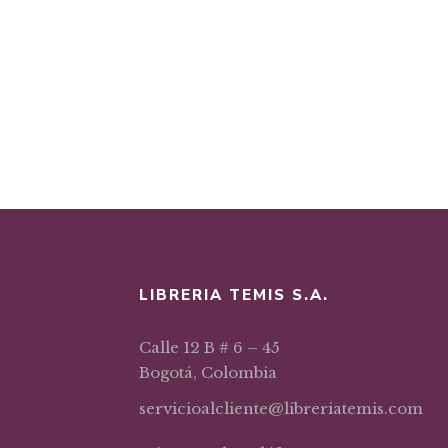
LIBRERIA TEMIS S.A.
Calle 12 B # 6 – 45
Bogotá, Colombia
servicioalcliente@libreriatemis.com