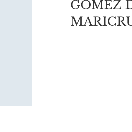
GÓMEZ D
MARICR