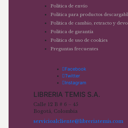
Política de envío
Política para productos descargabl
Política de cambio, retracto y dev
Política de garantía
Política de uso de cookies
Preguntas frecuentes
Facebook
Twitter
Instagram
LIBRERIA TEMIS S.A.
Calle 12 B # 6 – 45
Bogotá, Colombia
servicioalcliente@libreriatemis.com