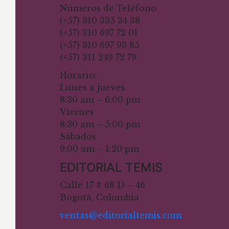
Números de Teléfono
(+57) 310 335 34 38
(+57) 310 697 72 01
(+57) 310 697 93 85
(+57) 311 249 72 79
Horario:
Lunes a jueves
8:30 am – 6:00 pm
Viernes
8:30 am – 5:00 pm
Sábados
9:00 am – 1:20 pm
EDITORIAL TEMIS
Calle 17 # 68 D – 46
Bogotá, Colombia
ventas@editorialtemis.com