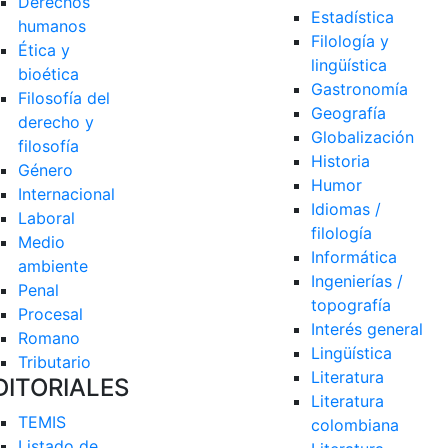
Derechos 
Estadística
humanos
Filología y 
Ética y 
lingüística
bioética
Gastronomía
Filosofía del 
Geografía
derecho y 
Globalización
filosofía
Historia
Género
Humor
Internacional
Idiomas / 
Laboral
filología
Medio 
Informática
ambiente
Ingenierías / 
Penal
topografía
Procesal
Interés general
Romano
Lingüística
Tributario
Literatura
DITORIALES
Literatura 
TEMIS
colombiana
Listado de  