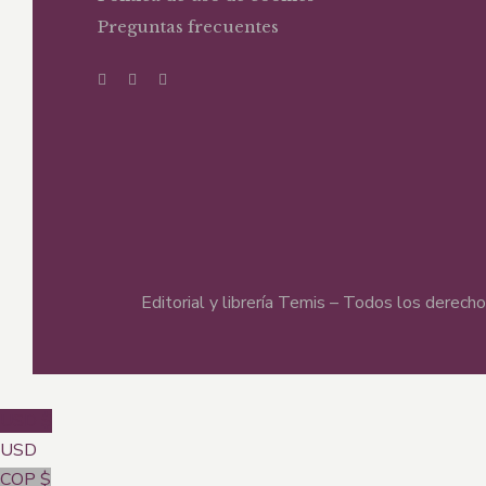
Preguntas frecuentes
Editorial y librería Temis – Todos los derec
USD $
USD
COP $