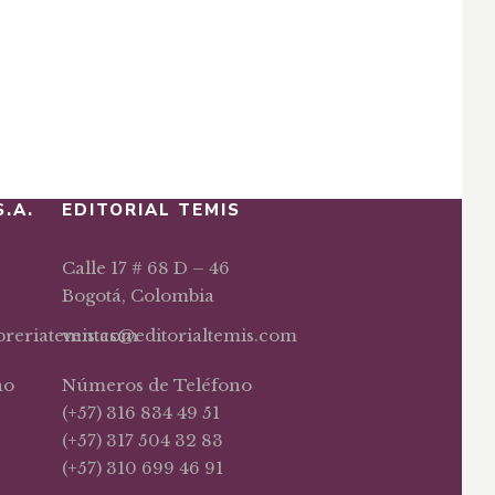
S.A.
EDITORIAL TEMIS
Calle 17 # 68 D – 46
Bogotá, Colombia
ibreriatemis.com
ventas@editorialtemis.com
no
Números de Teléfono
(+57) 316 834 49 51
(+57) 317 504 32 83
(+57) 310 699 46 91