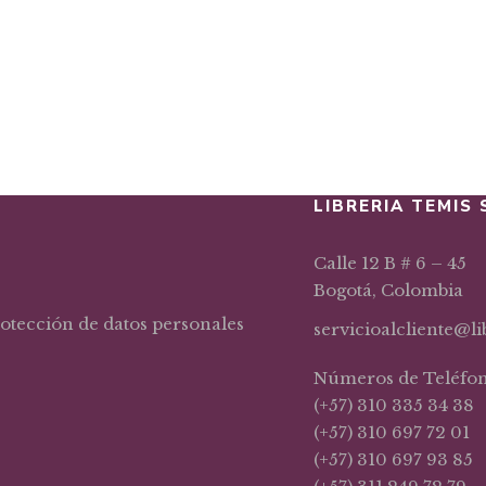
LIBRERIA TEMIS 
Calle 12 B # 6 – 45
Bogotá, Colombia
rotección de datos personales
servicioalcliente@l
Números de Teléfo
(+57) 310 335 34 38
(+57) 310 697 72 01
(+57) 310 697 93 85