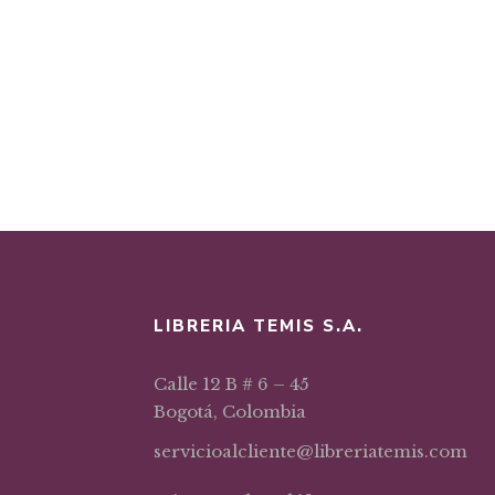
LIBRERIA TEMIS S.A.
Calle 12 B # 6 – 45
Bogotá, Colombia
servicioalcliente@libreriatemis.com