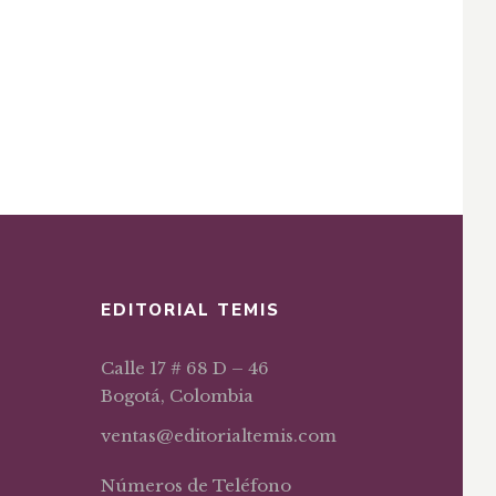
EDITORIAL TEMIS
Calle 17 # 68 D – 46
Bogotá, Colombia
ventas@editorialtemis.com
Números de Teléfono