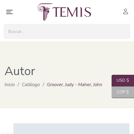
Autor
USD $
Inicio
/
Catálogo
/
Groover, Judy - Maher, John
COP $