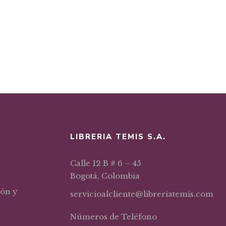
LIBRERIA TEMIS S.A.
Calle 12 B # 6 – 45
Bogotá, Colombia
ión y
servicioalcliente@libreriatemis.com
Números de Teléfono