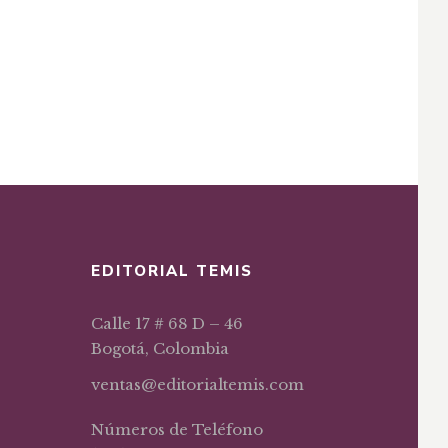
EDITORIAL TEMIS
Calle 17 # 68 D – 46
Bogotá, Colombia
ventas@editorialtemis.com
Números de Teléfono