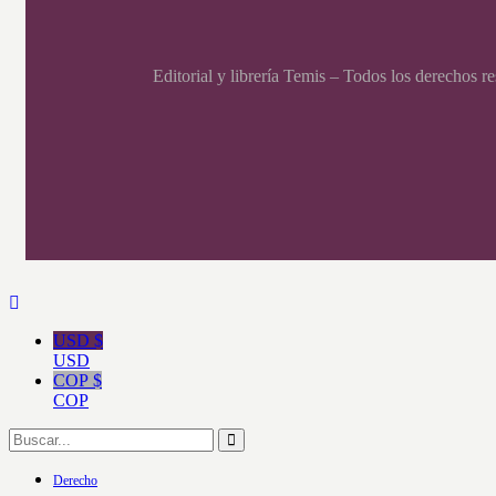
Editorial y librería Temis – Todos los derechos 
USD $
USD
COP $
COP
Derecho