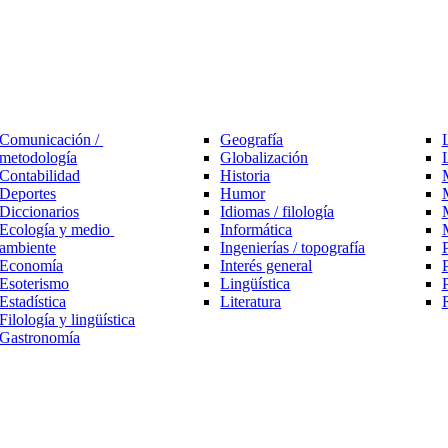
Comunicación / 
Geografía
metodología
Globalización
L
Contabilidad
Historia
Deportes
Humor
Diccionarios
Idiomas / filología
Ecología y medio 
Informática
ambiente
Ingenierías / topografía
Economía
Interés general
P
Esoterismo
Lingüística
Estadística
Literatura
R
Filología y lingüística
Gastronomía