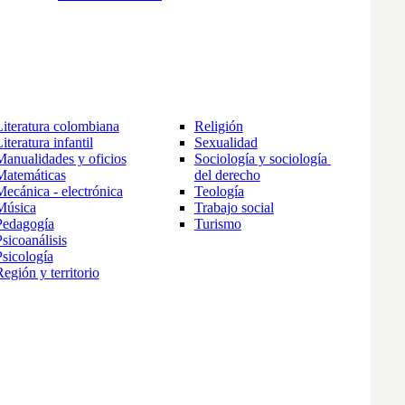
Literatura colombiana
Religión
iteratura infantil
Sexualidad
Manualidades y oficios
Sociología y sociología 
Matemáticas
del derecho
Mecánica - electrónica
Teología
Música
Trabajo social
Pedagogía
Turismo
sicoanálisis
Psicología
egión y territorio