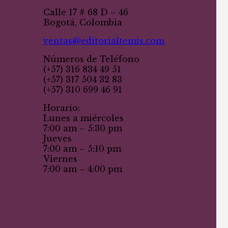
Calle 17 # 68 D – 46
Bogotá, Colombia
ventas@editorialtemis.com
Números de Teléfono
(+57) 316 834 49 51
(+57) 317 504 32 83
(+57) 310 699 46 91
Horario:
Lunes a miércoles
7:00 am – 5:30 pm
Jueves
7:00 am – 5:10 pm
Viernes
7:00 am – 4:00 pm