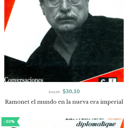
El
El
$
30,10
$
42,99
precio
precio
Ramonet el mundo en la nueva era imperial
original
actual
era:
es:
-30%