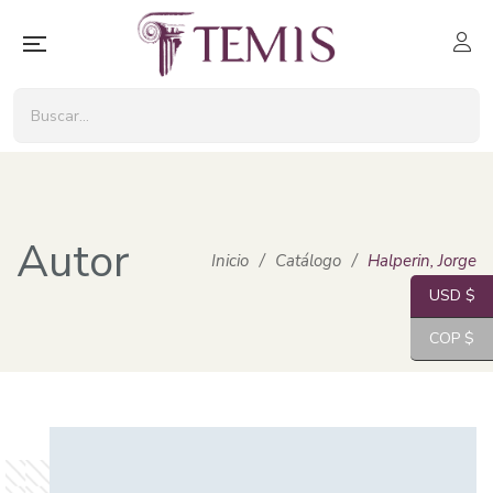
Autor
Inicio
/
Catálogo
/
Halperin, Jorge
USD $
COP $