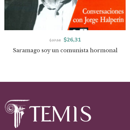
El
El
$
26,31
$
37,58
precio
precio
Saramago soy un comunista hormonal
original
actual
era:
es:
$37,58.
$26,31.