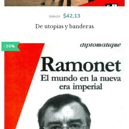
El
El
$
42,13
$
60,19
precio
precio
De utopias y banderas
original
actual
era:
es:
-30%
$60,19.
$42,13.