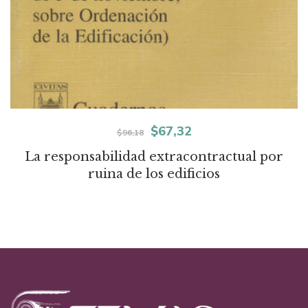
El
El
$
67,32
$
96,18
precio
precio
La responsabilidad extracontractual por
ruina de los edificios
original
actual
era:
es:
$96,18.
$67,32.