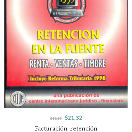
El
El
$
21,32
$
32,80
precio
precio
Facturación, retención