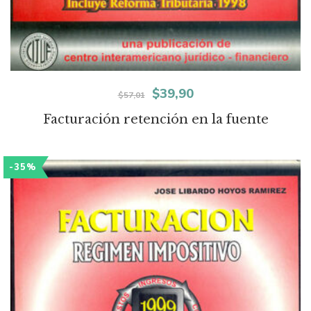
El
El
$
39,90
$
57,01
precio
precio
Facturación retención en la fuente
original
actual
era:
es:
-35%
$57,01.
$39,90.