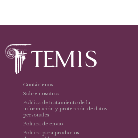
era:
es:
$99,04.
$84,19.
Contáctenos
Sobre nosotros
Política de tratamiento de la
información y protección de datos
personales
Política de envío
Política para productos