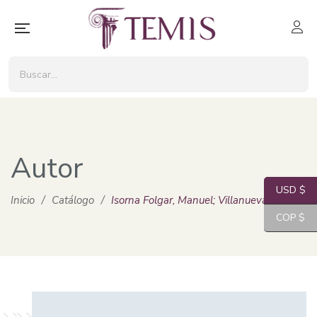
Autor
USD $
Inicio
/
Catálogo
/
Isorna Folgar, Manuel; Villanueva Blasco, Ví
COP $