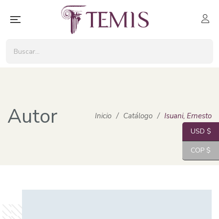
Autor
Inicio
/
Catálogo
/
Isuani, Ernesto
USD $
COP $