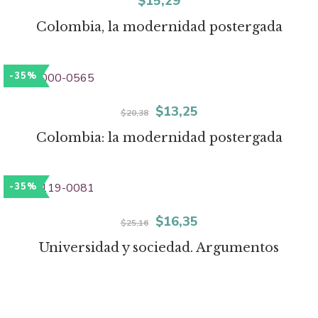
$
15,29
Colombia, la modernidad postergada
-35%
El
El
$
13,25
$
20,38
precio
precio
Colombia: la modernidad postergada
original
actual
era:
es:
-35%
$20,38.
$13,25.
El
El
$
16,35
$
25,16
precio
precio
Universidad y sociedad. Argumentos
original
actual
era:
es: