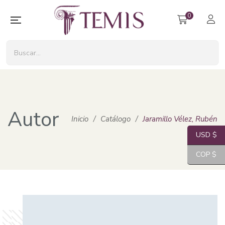
0
Autor
Inicio
/
Catálogo
/
Jaramillo Vélez, Rubén
USD $
COP $