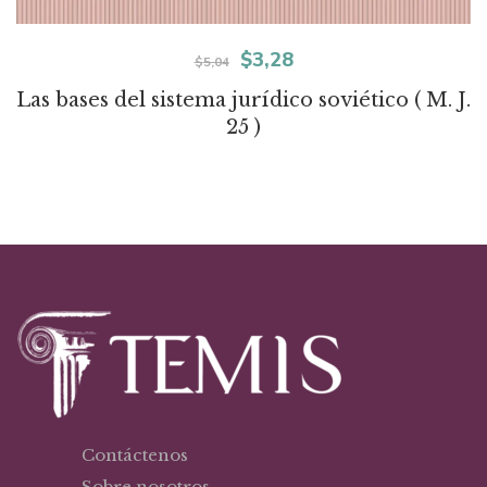
El
El
$
3,28
$
5,04
precio
precio
Las bases del sistema jurídico soviético ( M. J.
25 )
original
actual
era:
es:
$5,04.
$3,28.
Contáctenos
Sobre nosotros