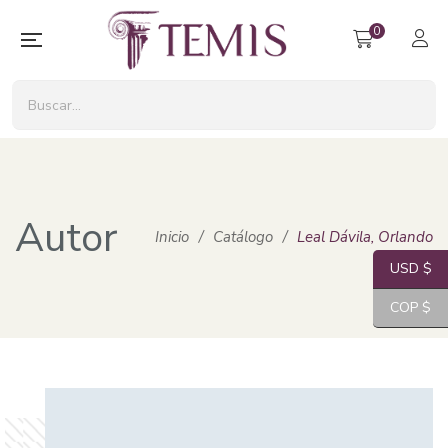
0
Autor
Inicio
/
Catálogo
/
Leal Dávila, Orlando
USD $
COP $