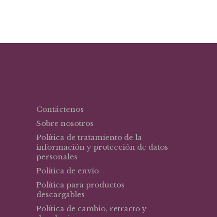
original
actual
era:
es:
$30,25.
$19,67.
Contáctenos
Sobre nosotros
Política de tratamiento de la
información y protección de datos
personales
Política de envío
Política para productos
descargables
Política de cambio, retracto y