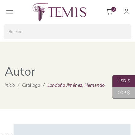
0
Autor
USD $
Inicio
/
Catálogo
/
Londoño Jiménez, Hernando
COP $