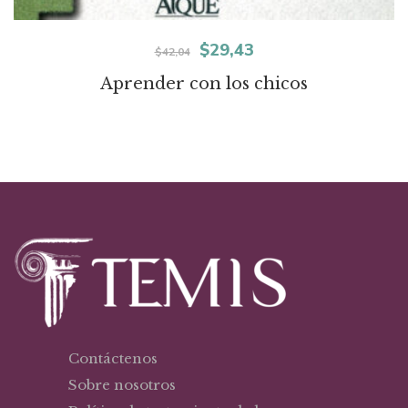
El
El
$
29,43
$
42,04
precio
precio
Aprender con los chicos
original
actual
era:
es:
$42,04.
$29,43.
Contáctenos
Sobre nosotros