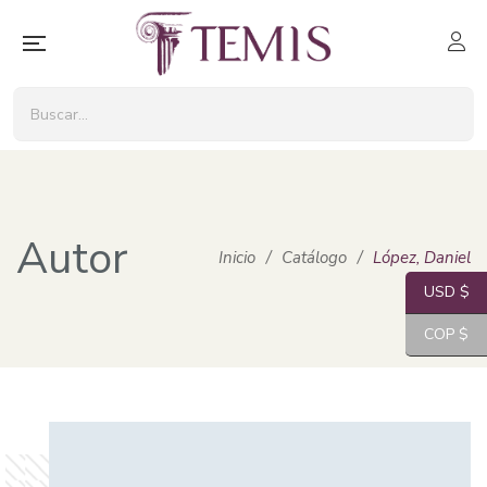
Autor
Inicio
/
Catálogo
/
López, Daniel
USD $
COP $