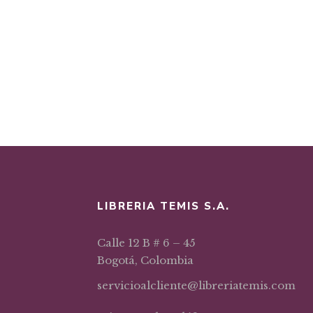
LIBRERIA TEMIS S.A.
Calle 12 B # 6 – 45
Bogotá, Colombia
servicioalcliente@libreriatemis.com