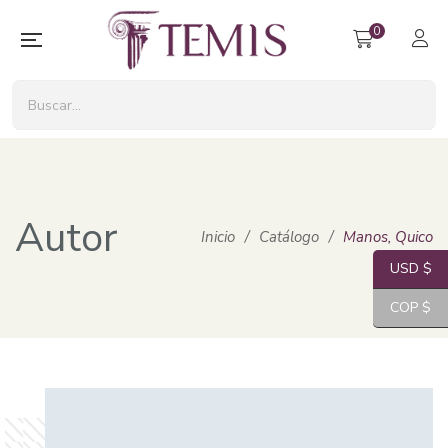
0
Autor
Inicio
/
Catálogo
/
Manos, Quico
USD $
COP $