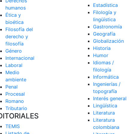
Derechos 
Estadística
humanos
Filología y 
Ética y 
lingüística
bioética
Gastronomía
Filosofía del 
Geografía
derecho y 
Globalización
filosofía
Historia
Género
Humor
Internacional
Idiomas / 
Laboral
filología
Medio 
Informática
ambiente
Ingenierías / 
Penal
topografía
Procesal
Interés general
Romano
Lingüística
Tributario
Literatura
DITORIALES
Literatura 
TEMIS
colombiana
Listado de  