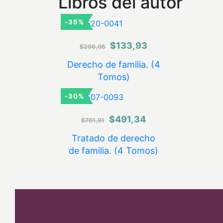
Libros del autor
-35%
El
El
$
133,93
$
206,05
precio
precio
Derecho de familia. (4
Tomos)
original
actual
-30%
era:
es:
$206,05.
$133,93.
El
El
$
491,34
$
701,91
precio
precio
Tratado de derecho
de familia. (4 Tomos)
original
actual
era:
es:
$701,91.
$491,34.