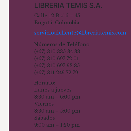
LIBRERIA TEMIS S.A.
Calle 12 B # 6 – 45
Bogotá, Colombia
servicioalcliente@libreriatemis.com
Números de Teléfono
(+57) 310 335 34 38
(+57) 310 697 72 01
(+57) 310 697 93 85
(+57) 311 249 72 79
Horario:
Lunes a jueves
8:30 am – 6:00 pm
Viernes
8:30 am – 5:00 pm
Sábados
9:00 am – 1:20 pm