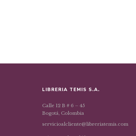
LIBRERIA TEMIS S.A.
Calle 12 B # 6 – 45
Bogotá, Colombia
servicioalcliente@libreriatemis.com