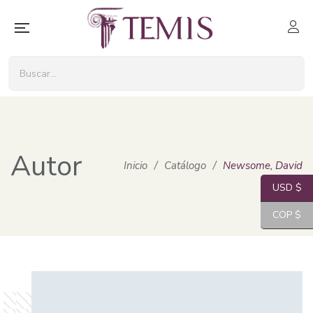
Autor
Inicio
/
Catálogo
/
Newsome, David
USD $
COP $