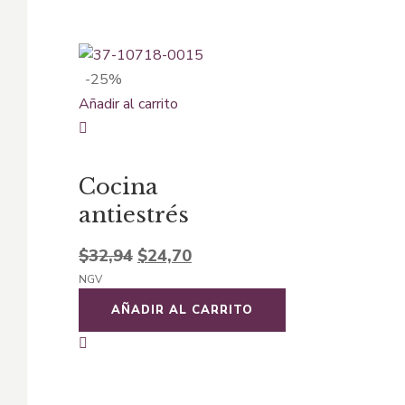
-25%
Añadir al carrito
Cocina
antiestrés
El
El
$
32,94
$
24,70
NGV
precio
precio
original
actual
AÑADIR AL CARRITO
era:
es:
$32,94.
$24,70.