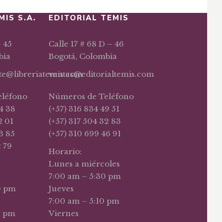
MIS S.A.
EDITORIAL TEMIS
– 45
Calle 17 # 68 D – 46
bia
Bogotá, Colombia
nte@libreriatemis.com
ventas@editorialtemis.com
eléfono
Números de Teléfono
4 38
(+57) 316 834 49 51
2 01
(+57) 317 504 32 83
3 85
(+57) 310 699 46 91
2 79
Horario:
Lunes a miércoles
7:00 am – 5:30 pm
0 pm
Jueves
7:00 am – 5:10 pm
0 pm
Viernes