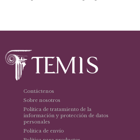
era:
es:
$67,83.
$44,09.
Contáctenos
Sobre nosotros
Política de tratamiento de la
información y protección de datos
personales
Política de envío
Política para productos