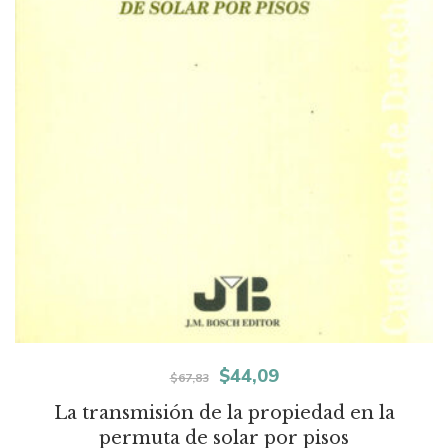
El
El
$
44,09
$
67,83
precio
precio
La transmisión de la propiedad en la
permuta de solar por pisos
original
actual