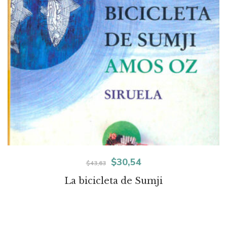
El
El
$
30,54
$
43,63
precio
precio
La bicicleta de Sumji
original
actual
era:
es: