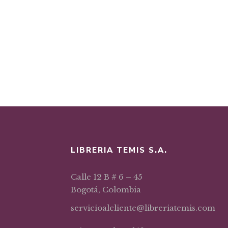
LIBRERIA TEMIS S.A.
Calle 12 B # 6 – 45
Bogotá, Colombia
servicioalcliente@libreriatemis.com