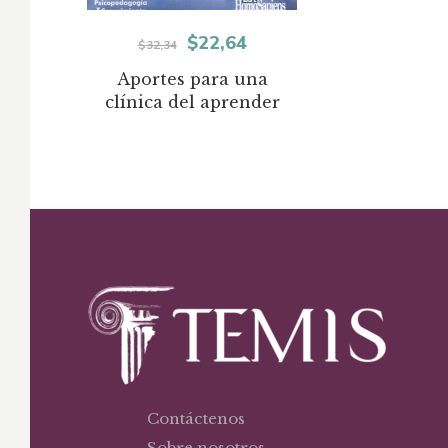
El
El
$
22,64
$
32,34
precio
precio
Aportes para una
clínica del aprender
original
actual
era:
es:
$32,34.
$22,64.
Contáctenos
Sobre nosotros