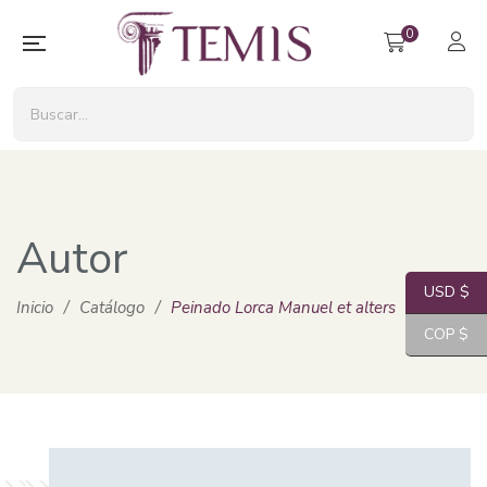
0
Autor
USD $
Inicio
/
Catálogo
/
Peinado Lorca Manuel et alters
COP $