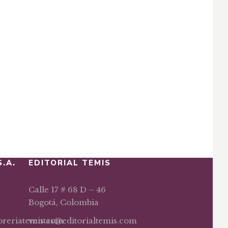
nología
S.A.
EDITORIAL TEMIS
Calle 17 # 68 D – 46
Bogotá, Colombia
ibreriatemis.com
ventas@editorialtemis.com