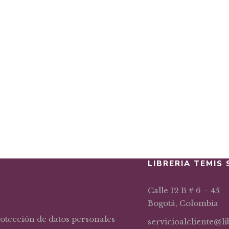
$
17,80
ía
Psicología, derecho penal y crimi
30,86
tría forense
LIBRERIA TEMIS 
Calle 12 B # 6 – 45
Bogotá, Colombia
rotección de datos personales
servicioalcliente@l