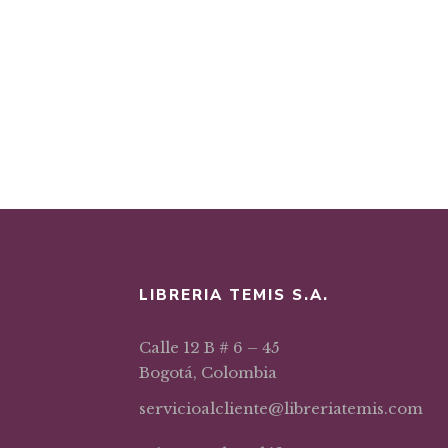
LIBRERIA TEMIS S.A.
Calle 12 B # 6 – 45
Bogotá, Colombia
servicioalcliente@libreriatemis.com