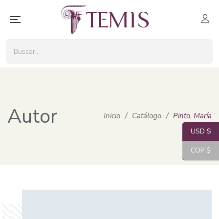
Autor
Inicio
/
Catálogo
/
Pinto, María
USD $
COP $