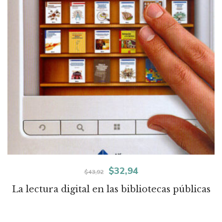
El
El
$
32,94
$
43,92
precio
precio
La lectura digital en las bibliotecas públicas
original
actual