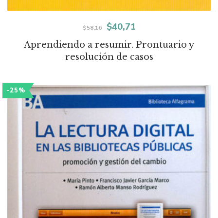
El
El
$
40,71
$
58,16
precio
precio
Aprendiendo a resumir. Prontuario y
resolución de casos
original
actual
era:
es:
-25%
$58,16.
$40,71.