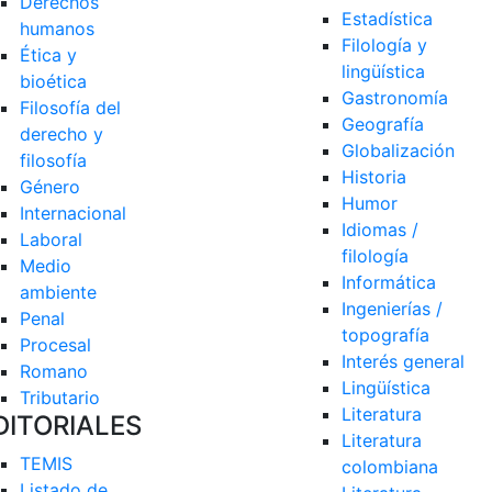
Derechos 
Estadística
humanos
Filología y 
Ética y 
lingüística
bioética
Gastronomía
Filosofía del 
Geografía
derecho y 
Globalización
filosofía
Historia
Género
Humor
Internacional
Idiomas / 
Laboral
filología
Medio 
Informática
ambiente
Ingenierías / 
Penal
topografía
Procesal
Interés general
Romano
Lingüística
Tributario
Literatura
DITORIALES
Literatura 
TEMIS
colombiana
Listado de  