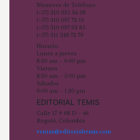
Números de Teléfono
(+57) 310 335 34 38
(+57) 310 697 72 01
(+57) 310 697 93 85
(+57) 311 249 72 79
Horario:
Lunes a jueves
8:30 am – 6:00 pm
Viernes
8:30 am – 5:00 pm
Sábados
9:00 am – 1:20 pm
EDITORIAL TEMIS
Calle 17 # 68 D – 46
Bogotá, Colombia
ventas@editorialtemis.com