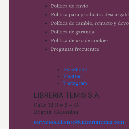
Política de envío
Política para productos descargabl
Política de cambio, retracto y dev
Política de garantía
Política de uso de cookies
Preguntas frecuentes
Facebook
Twitter
Instagram
LIBRERIA TEMIS S.A.
Calle 12 B # 6 – 45
Bogotá, Colombia
servicioalcliente@libreriatemis.com