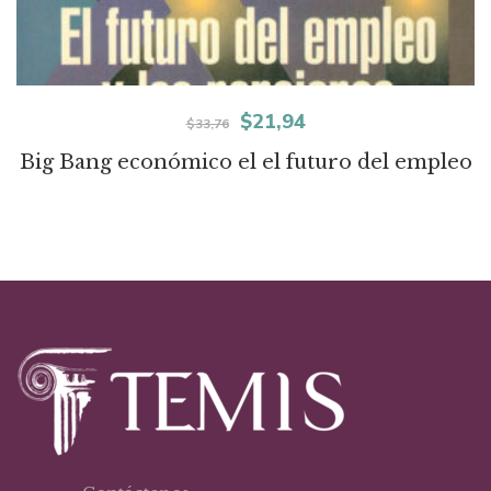
El
El
$
21,94
$
33,76
precio
precio
Big Bang económico el el futuro del empleo
original
actual
era:
es:
$33,76.
$21,94.