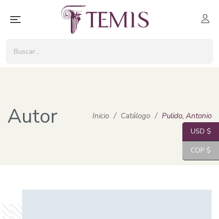
Autor
Inicio
/
Catálogo
/
Pulido, Antonio
USD $
COP $