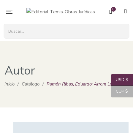
0
Autor
USD $
Inicio
/
Catálogo
/
Ramón Ribas, Eduardo; Arrom Loscos, Rosa
COP $