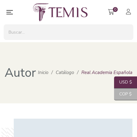
0
Autor
Inicio
/
Catálogo
/
Real Academia Española
USD $
COP $