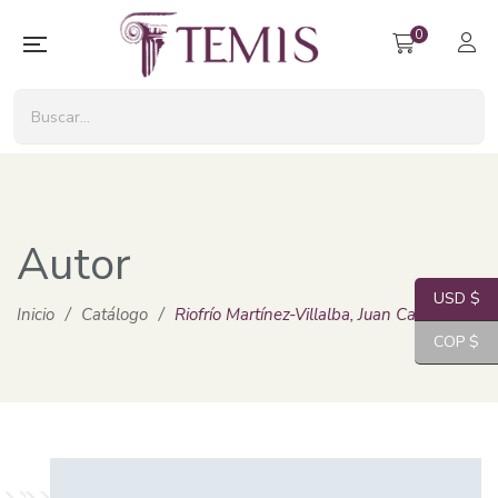
0
Autor
USD $
Inicio
/
Catálogo
/
Riofrío Martínez-Villalba, Juan Carlos
COP $