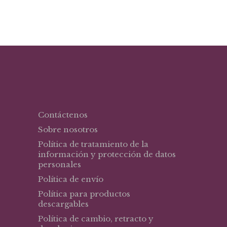
original
actual
era:
es:
$32,80.
$24,60.
Contáctenos
Sobre nosotros
Política de tratamiento de la
información y protección de datos
personales
Política de envío
Política para productos
descargables
Política de cambio, retracto y