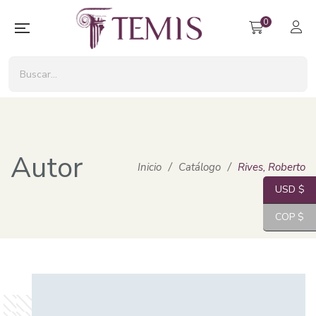
0
Autor
Inicio
/
Catálogo
/
Rives, Roberto
USD $
COP $