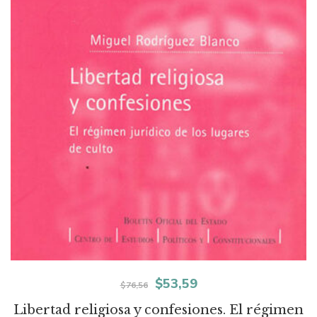
El
El
$
53,59
$
76,56
precio
precio
Libertad religiosa y confesiones. El régimen