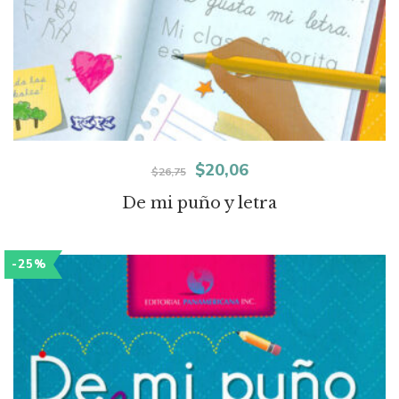
El
El
$
20,06
$
26,75
precio
precio
De mi puño y letra
original
actual
era:
es:
-25%
$26,75.
$20,06.