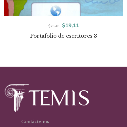
El
El
$
19,11
$
25,48
precio
precio
Portafolio de escritores 3
original
actual
era:
es:
$25,48.
$19,11.
Contáctenos