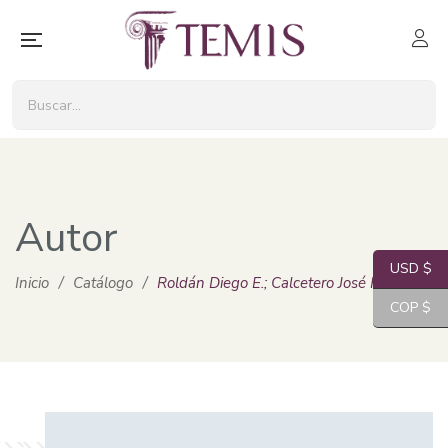
Autor
USD $
Inicio
/
Catálogo
/
Roldán Diego E.; Calcetero José Roberto
COP $