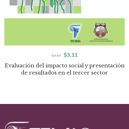
El
El
$
3,11
$
4,14
precio
precio
Evaluación del impacto social y presentación
de resultados en el tercer sector
original
actual
era:
es:
$4,14.
$3,11.